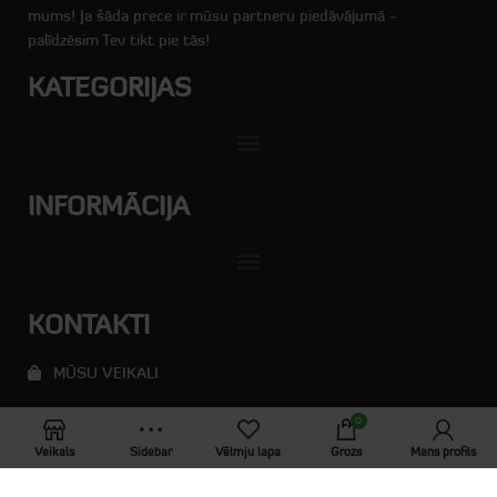
mums! Ja šāda prece ir mūsu partneru piedāvājumā -
palīdzēsim Tev tikt pie tās!
KATEGORIJAS
INFORMĀCIJA
KONTAKTI
MŪSU VEIKALI
ts.veikali@gmail.com
0
Veikals
Sidebar
Vēlmju lapa
Grozs
Mans profils
+371 25118288, no 9:00 līdz 17:00, darba dienās
Krustpils iela 121A, Rīga, LV-1057