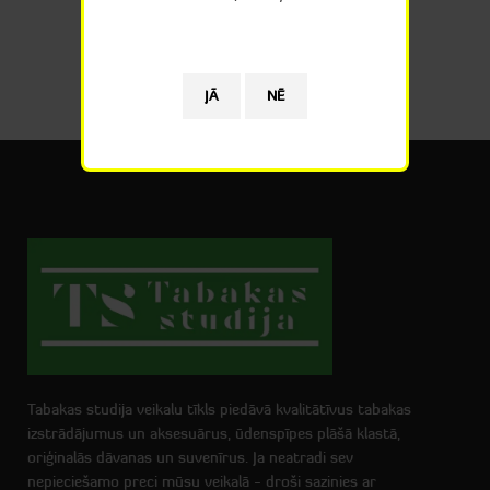
Tabakas studija veikalu tīkls piedāvā kvalitātīvus tabakas
izstrādājumus un aksesuārus, ūdenspīpes plāšā klastā,
oriģinalās dāvanas un suvenīrus. Ja neatradi sev
nepieciešamo preci mūsu veikalā - droši sazinies ar