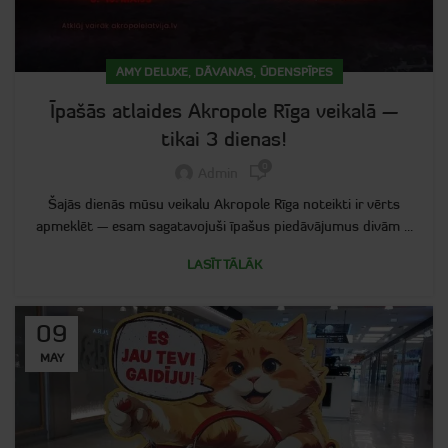
,
,
AMY DELUXE
DĀVANAS
ŪDENSPĪPES
Īpašās atlaides Akropole Rīga veikalā —
tikai 3 dienas!
0
Admin
Šajās dienās mūsu veikalu Akropole Rīga noteikti ir vērts
apmeklēt — esam sagatavojuši īpašus piedāvājumus divām ...
LASĪT TĀLĀK
09
MAY