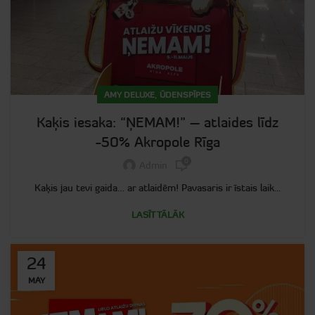
,
AMY DELUXE
ŪDENSPĪPES
Kaķis iesaka: “ŅEMAM!” – atlaides līdz
-50% Akropole Rīga
0
Admin
Kaķis jau tevi gaida… ar atlaidēm! Pavasaris ir īstais laik...
LASĪT TĀLĀK
24
MAY