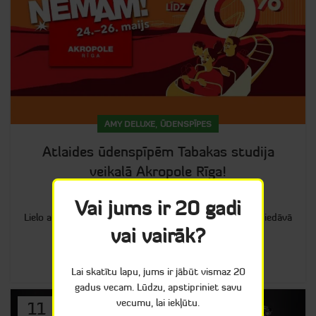
,
AMY DELUXE
ŪDENSPĪPES
Atlaides ūdenspīpēm Tabakas studija
veikalā Akropole Rīga!
0
Admin
Vai jums ir 20 gadi
Lielo atlaižu dienas TC Akropole Rīga! Tabakas studija piedāvā
vai vairāk?
dažādas ūdenspīpes ar atlaidi līdz 40%
LASĪT TĀLĀK
Lai skatītu lapu, jums ir jābūt vismaz 20
gadus vecam. Lūdzu, apstipriniet savu
vecumu, lai iekļūtu.
11