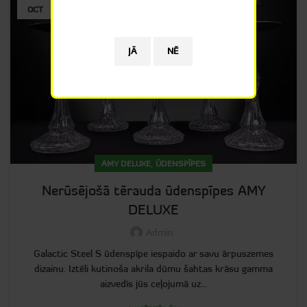
OCT
,
AMY DELUXE
ŪDENSPĪPES
Nerūsējošā tērauda ūdenspīpes AMY
DELUXE
Admin
Galactic Steel S ūdenspīpe iespaido ar savu ārpuszemes
dizainu. Iztēli kutinoša akrila dūmu šahtas krāsu gamma
aizvedīs jūs ceļojumā uz...