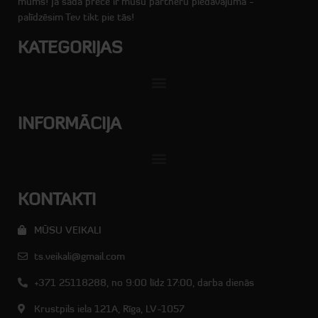
mums! Ja šāda prece ir mūsu partneru piedāvājumā -
palīdzēsim Tev tikt pie tās!
KATEGORIJAS
INFORMĀCIJA
KONTAKTI
MŪSU VEIKALI
ts.veikali@gmail.com
+371 25118288, no 9:00 līdz 17:00, darba dienās
Krustpils iela 121A, Rīga, LV-1057