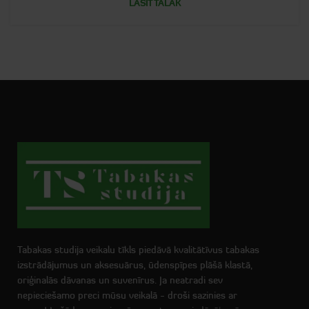
LASĪT TĀLĀK
Tabakas studija veikalu tīkls piedāvā kvalitātīvus tabakas
izstrādājumus un aksesuārus, ūdenspīpes plāšā klastā,
oriģinalās dāvanas un suvenīrus. Ja neatradi sev
nepieciešamo preci mūsu veikalā - droši sazinies ar