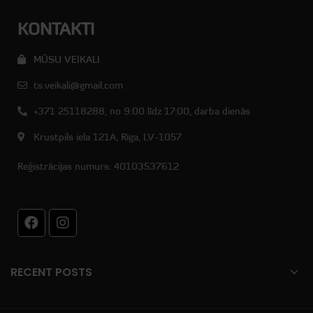
KONTAKTI
MŪSU VEIKALI
ts.veikali@gmail.com
+371 25118288, no 9:00 līdz 17:00, darba dienās
Krustpils iela 121A, Rīga, LV-1057
Reģistrācijas numurs: 40103537612
RECENT POSTS