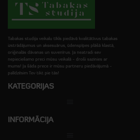
Tabakas studija veikalu tīkls piedāvā kvalitātīvus tabakas
izstrādājumus un aksesuārus, ūdenspīpes plāšā klastā,
oriģinalās dāvanas un suvenīrus. Ja neatradi sev
nepieciešamo preci mūsu veikalā - droši sazinies ar
mums! Ja šāda prece ir mūsu partneru piedāvājumā -
palīdzēsim Tev tikt pie tās!
KATEGORIJAS
INFORMĀCIJA