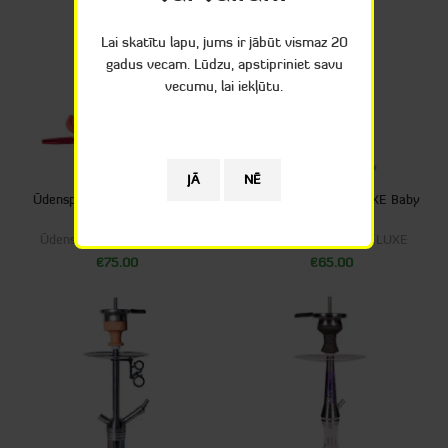
Lai skatītu lapu, jums ir jābūt vismaz 20
gadus vecam. Lūdzu, apstipriniet savu
vecumu, lai iekļūtu.
Ūdenspīpe AMY DELUXE Alu
Ūdenspīpe AMY DELUXE Baby
Mini Bag 45cm
Cloud 50cm
Ūdenspīpes
,
AMY DELUXE
Ūdenspīpes
,
AMY DELUXE
€
75.00
€
65.00