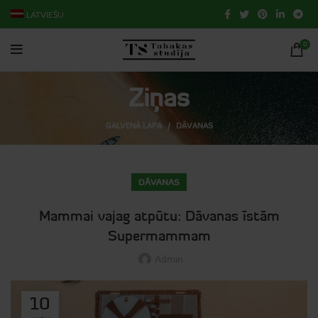
LATVIEŠU
0
Ziņas
GALVENĀ LAPA
DĀVANAS
DĀVANAS
Mammai vajag atpūtu: Dāvanas īstām
Supermammam
Admin
10