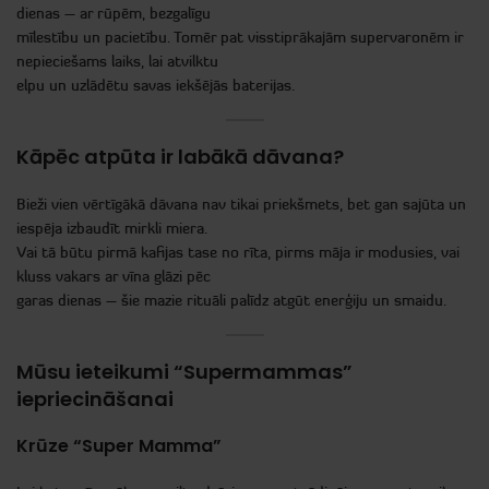
dienas – ar rūpēm, bezgalīgu
mīlestību un pacietību. Tomēr pat visstiprākajām supervaronēm ir
nepieciešams laiks, lai atvilktu
elpu un uzlādētu savas iekšējās baterijas.
Kāpēc atpūta ir labākā dāvana?
Bieži vien vērtīgākā dāvana nav tikai priekšmets, bet gan sajūta un
iespēja izbaudīt mirkli miera.
Vai tā būtu pirmā kafijas tase no rīta, pirms māja ir modusies, vai
kluss vakars ar vīna glāzi pēc
garas dienas – šie mazie rituāli palīdz atgūt enerģiju un smaidu.
Mūsu ieteikumi “Supermammas”
iepriecināšanai
Krūze “Super Mamma”