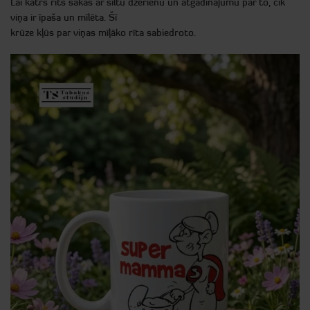
Lai katrs rīts sākas ar siltu dzērienu un atgādinājumu par to, cik
viņa ir īpaša un mīlēta. Šī
krūze kļūs par viņas mīļāko rīta sabiedroto.