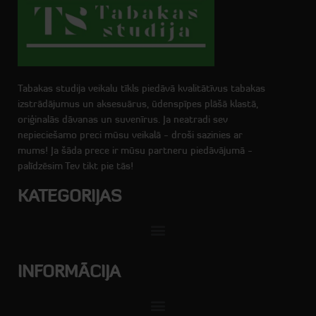
Tabakas studija veikalu tīkls piedāvā kvalitātīvus tabakas
izstrādājumus un aksesuārus, ūdenspīpes plāšā klastā,
oriģinalās dāvanas un suvenīrus. Ja neatradi sev
nepieciešamo preci mūsu veikalā - droši sazinies ar
mums! Ja šāda prece ir mūsu partneru piedāvājumā -
palīdzēsim Tev tikt pie tās!
KATEGORIJAS
INFORMĀCIJA