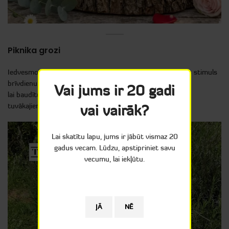
Piknika grozi
Iedvesmojiet viņu doties pie dabas! Piknika grozs ir lielisks stimuls
brīvdienu izbraucieniem,
Vai jums ir 20 gadi
lai baudītu svaigu gaisu un mierpilnu atmosfēru kopā ar
tuvākajiem.
vai vairāk?
Lai skatītu lapu, jums ir jābūt vismaz 20
gadus vecam. Lūdzu, apstipriniet savu
vecumu, lai iekļūtu.