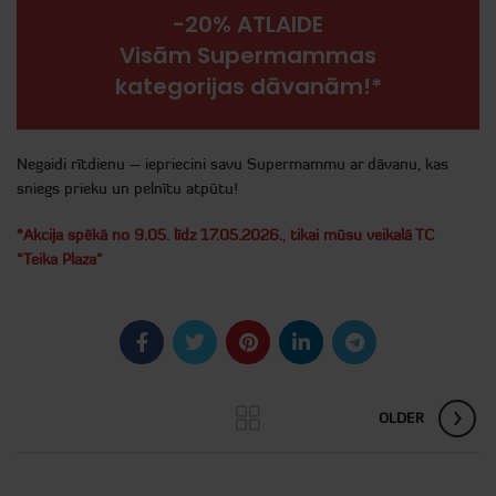
-20% ATLAIDE
Visām Supermammas
kategorijas dāvanām!*
Negaidi rītdienu – iepriecini savu Supermammu ar dāvanu, kas
sniegs prieku un pelnītu atpūtu!
*Akcija spēkā no 9.05. līdz 17.05.2026.
,
tikai mūsu veikalā TC
“Teika Plaza”
OLDER