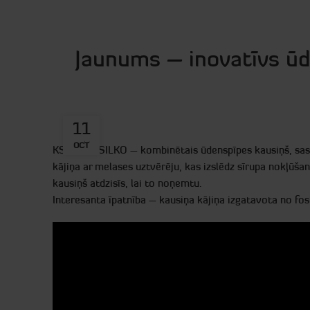
Jaunums – inovatīvs ū
11
OCT
KS APPO SILKO – kombinētais ūdenspīpes kausiņš, sastā
kājiņa ar melases uztvērēju, kas izslēdz sīrupa nokļūša
kausiņš atdzisīs, lai to noņemtu.
Interesanta īpatnība – kausiņa kājiņa izgatavota no fos