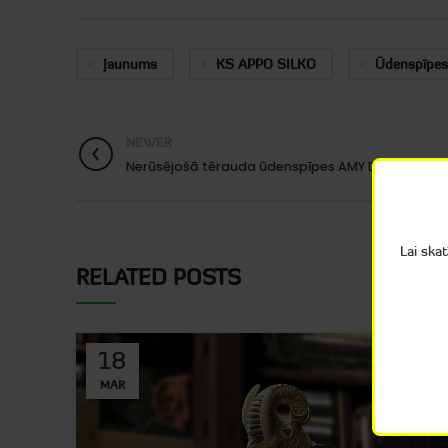
Jaunums
KS APPO SILKO
Ūdenspīpes
NEWER
Nerūsējošā tērauda ūdenspīpes AMY DELUXE
Lai ska
RELATED POSTS
18
MAR