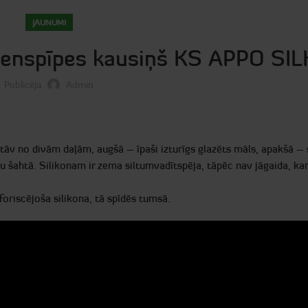
JAUNUMI
denspīpes kausiņš KS APPO SI
Publicēja
Admin
v no divām daļām, augšā – īpaši izturīgs glazēts māls, apakšā – 
nu šahtā. Silikonam ir zema siltumvadītspēja, tāpēc nav jāgaida, k
foriscējoša silikona, tā spīdēs tumsā.