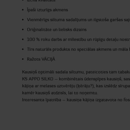
Īpaši izturīgs akmens
Vienmērīgs siltuma sadalījums un ilgstoša garšas saj
Oriģinalitāte un lielisks dizains
100 % roku darbs ar mīlestību un rūpīgu detaļu nostr
Tīrs naturāls produkts no speciālas akmens un māla
Ražots VĀCIJĀ
Kausiņš optimāli sadala siltumu, pateicoties tam tabaka 
KS APPO SILKO – kombinētais ūdenspīpes kausiņš, sastā
kājiņa ar melases uztvērēju (ķērāju?), kas izslēdz sīru
kamēr kausiņš atdzisīs, lai to noņemtu.
Interesanta īpatnība – kausiņa kājiņa izgatavota no fos