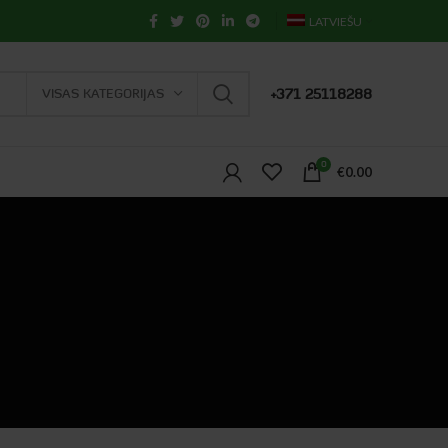
LATVIEŠU
VISAS KATEGORIJAS
+371 25118288
0
€
0.00