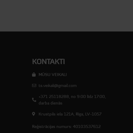
KONTAKTI
MŪSU VEIKALI
ts.veikali@gmail.com
+371 25118288, no 9:00 līdz 17:00,
darba dienās
Krustpils iela 121A, Rīga, LV-1057
Reģistrācijas numurs: 40103537612