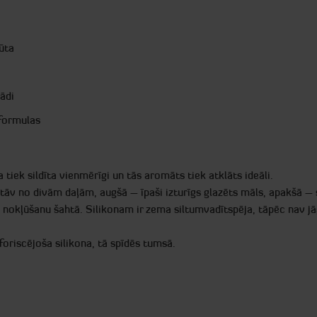
ūta
ādi
 formulas
tiek sildīta vienmērīgi un tās aromāts tiek atklāts ideāli.
v no divām daļām, augšā – īpaši izturīgs glazēts māls, apakšā – 
pa nokļūšanu šahtā. Silikonam ir zema siltumvadītspēja, tāpēc nav jā
foriscējoša silikona, tā spīdēs tumsā.