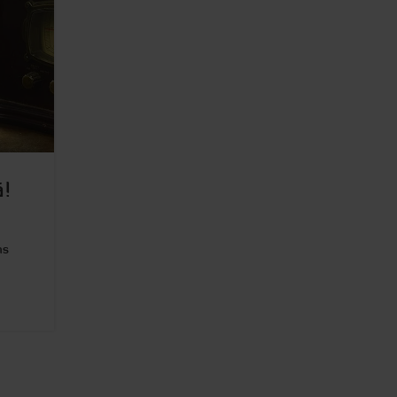
ā!
ns