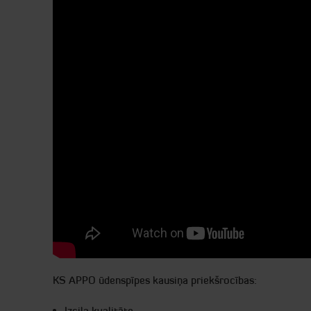
KS APPO ūdenspīpes kausiņa priekšrocības:
Izcila kvalitāte