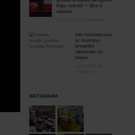
Īpašās atlaides Akropole
Rīga veikalā — tikai 3
dienas!
07.05.2026
No Comments
Sāc motosezonu
ar noskaņu:
izmeklēti
aksesuāri un
idejas
23.04.2026
No
Comments
INSTAGRAM