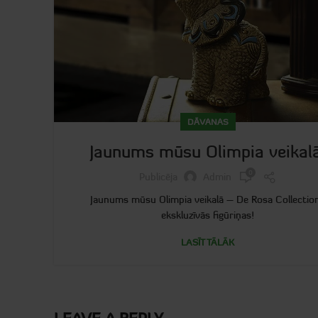
DĀVANAS
Jaunums mūsu Olimpia veikal
0
Publicēja
Admin
Jaunums mūsu Olimpia veikalā – De Rosa Collectio
ekskluzīvās figūriņas!
LASĪT TĀLĀK