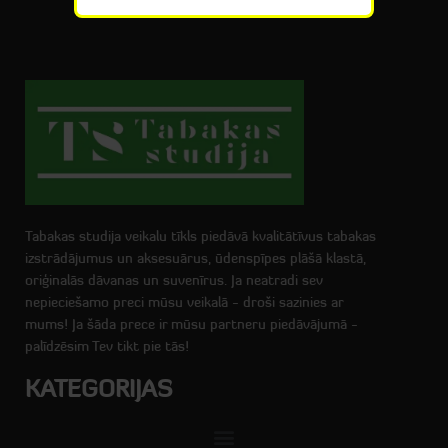
Tabakas studija veikalu tīkls piedāvā kvalitātīvus tabakas
izstrādājumus un aksesuārus, ūdenspīpes plāšā klastā,
oriģinalās dāvanas un suvenīrus. Ja neatradi sev
nepieciešamo preci mūsu veikalā - droši sazinies ar
mums! Ja šāda prece ir mūsu partneru piedāvājumā -
palīdzēsim Tev tikt pie tās!
KATEGORIJAS