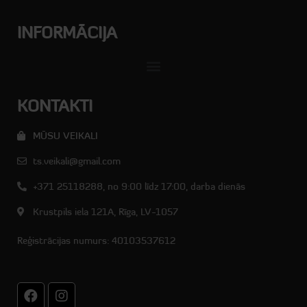
INFORMĀCIJA
KONTAKTI
MŪSU VEIKALI
ts.veikali@gmail.com
+371 25118288, no 9:00 līdz 17:00, darba dienās
Krustpils iela 121A, Rīga, LV-1057
Reģistrācijas numurs: 40103537612