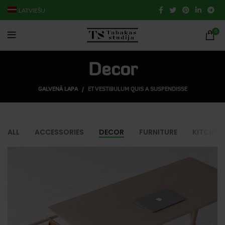
LATVIEŠU
0
Decor
GALVENĀ LAPA
ET VESTIBULUM QUIS A SUSPENDISSE
ALL
ACCESSORIES
DECOR
FURNITURE
KITCHEN