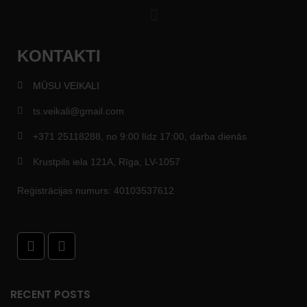
KONTAKTI
MŪSU VEIKALI
ts.veikali@gmail.com
+371 25118288, no 9:00 līdz 17:00, darba dienās
Krustpils iela 121A, Rīga, LV-1057
Reģistrācijas numurs: 40103537612
RECENT POSTS