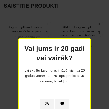
SAISTĪTIE PRODUKTI
Cigāru šķiltava Lamborghini
EUROJET cigāru šķiltava ar
Leandro 2xJet ar pančeru
Turbo liesmu un pančeri (10
mm), dark gun satin/sarkana
Cigāru cienītājiem
,
Cigāru cienītājiem
,
Cigāru šķiltavas
Cigāru šķiltavas
Vai jums ir 20 gadi
€
89.00
€
22.50
vai vairāk?
Lai skatītu lapu, jums ir jābūt vismaz 20
gadus vecam. Lūdzu, apstipriniet savu
vecumu, lai iekļūtu.