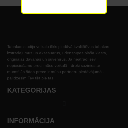
Tabakas studija veikalu tīkls piedāvā kvalitātīvus tabakas
izstrādājumus un aksesuārus, ūdenspīpes plāšā klastā,
oriģinalās dāvanas un suvenīrus. Ja neatradi sev
nepieciešamo preci mūsu veikalā - droši sazinies ar
mums! Ja šāda prece ir mūsu partneru piedāvājumā -
palīdzēsim Tev tikt pie tās!
KATEGORIJAS
INFORMĀCIJA