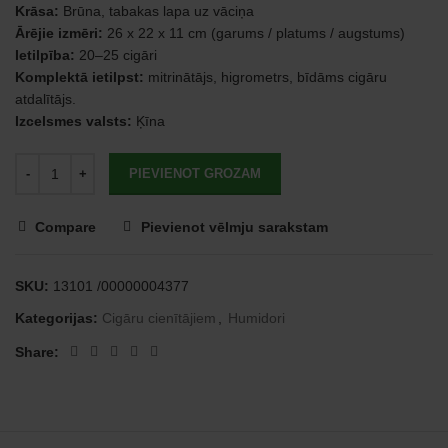
Krāsa:
Brūna, tabakas lapa uz vāciņa
Ārējie izmēri:
26 x 22 x 11 cm (garums / platums / augstums)
Ietilpība:
20–25 cigāri
Komplektā ietilpst:
mitrinātājs, higrometrs, bīdāms cigāru
atdalītājs.
Izcelsmes valsts:
Ķīna
PIEVIENOT GROZAM
Compare
Pievienot vēlmju sarakstam
SKU:
13101 /00000004377
Kategorijas:
Cigāru cienītājiem
,
Humidori
Share: