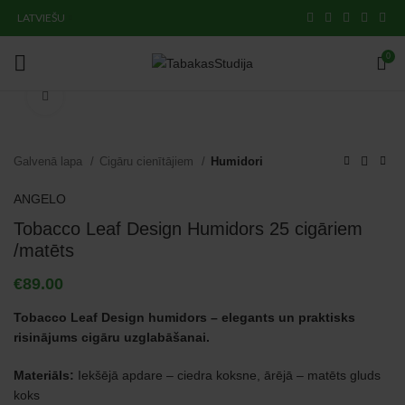
LATVIEŠU
0
Click to enlarge
Galvenā lapa
Cigāru cienītājiem
Humidori
ANGELO
Tobacco Leaf Design Humidors 25 cigāriem
/matēts
€
89.00
Tobacco Leaf Design humidors – elegants un praktisks
risinājums cigāru uzglabāšanai.
Materiāls:
Iekšējā apdare – ciedra koksne, ārējā – matēts gluds
koks