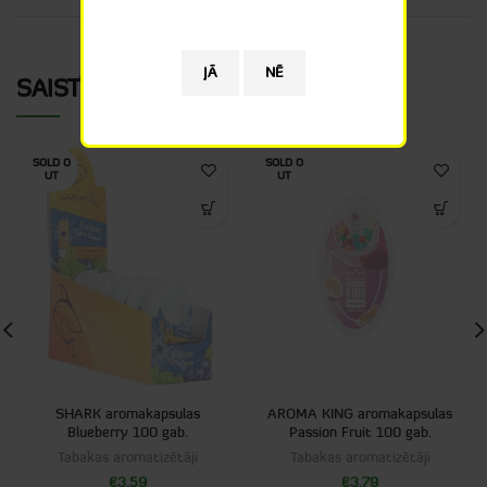
SAISTĪTIE PRODUKTI
SOLD O
SOLD O
UT
UT
SHARK aromakapsulas
AROMA KING aromakapsulas
Blueberry 100 gab.
Passion Fruit 100 gab.
Tabakas aromatizētāji
Tabakas aromatizētāji
€
3.59
€
3.79