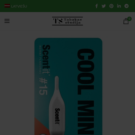
LATVIEŠU
0