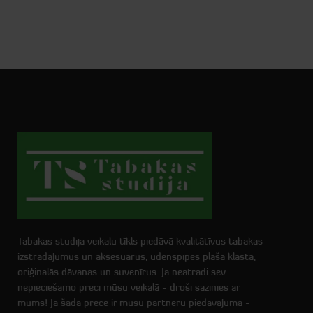
Tabakas studija veikalu tīkls piedāvā kvalitātīvus tabakas
izstrādājumus un aksesuārus, ūdenspīpes plāšā klastā,
oriģinalās dāvanas un suvenīrus. Ja neatradi sev
nepieciešamo preci mūsu veikalā - droši sazinies ar
mums! Ja šāda prece ir mūsu partneru piedāvājumā -