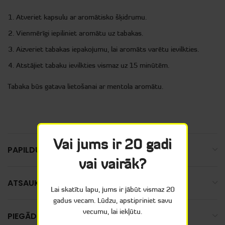
Atveriet kapsulu ar aromātisko šķidrumu.
Vienmērīgi iepiliniet aromātu uz tabakas.
Aizveriet tabakas iepakojumu, lai aromāts varētu ievilkties.
Atstājiet tabaku ievilkties vismaz uz 15 minūtēm.
Tabaka būs gatava lietošanai ar mentola aromātu.
Vai jums ir 20 gadi
PAPILDUS INFORMĀCIJA
vai vairāk?
ATSAUKSMES (0)
Lai skatītu lapu, jums ir jābūt vismaz 20
gadus vecam. Lūdzu, apstipriniet savu
vecumu, lai iekļūtu.
PIEGĀDE