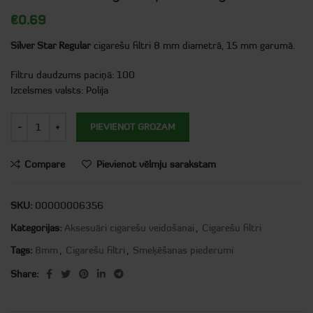
€
0.69
Silver Star Regular
cigarešu filtri 8 mm diametrā, 15 mm garumā.
Filtru daudzums paciņā: 100
Izcelsmes valsts: Polija
PIEVIENOT GROZAM
Compare
Pievienot vēlmju sarakstam
SKU:
00000006356
Kategorijas:
Aksesuāri cigarešu veidošanai
,
Cigarešu filtri
Tags:
8mm
,
Cigarešu filtri
,
Smeķēšanas piederumi
Share: