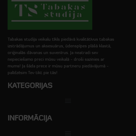
Tabakas studija veikalu tīkls piedāvā kvalitātīvus tabakas
izstrādājumus un aksesuārus, ūdenspīpes plāšā klastā,
oriģinalās dāvanas un suvenīrus. Ja neatradi sev
nepieciešamo preci mūsu veikalā - droši sazinies ar
mums! Ja šāda prece ir mūsu partneru piedāvājumā -
palīdzēsim Tev tikt pie tās!
KATEGORIJAS
INFORMĀCIJA