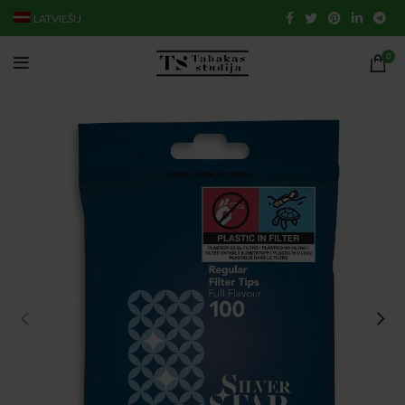
LATVIEŠU
0