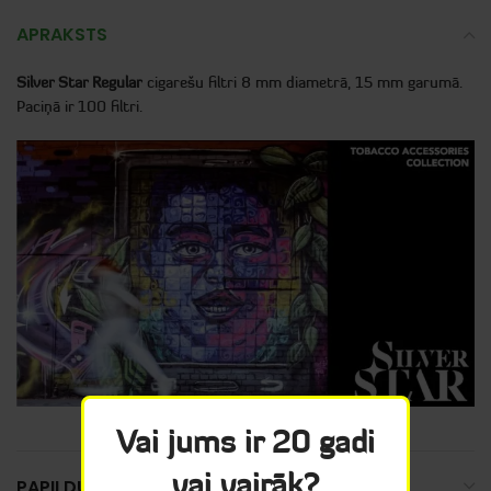
APRAKSTS
Silver Star Regular
cigarešu filtri 8 mm diametrā, 15 mm garumā.
Paciņā ir 100 filtri.
Vai jums ir 20 gadi
vai vairāk?
PAPILDUS INFORMĀCIJA