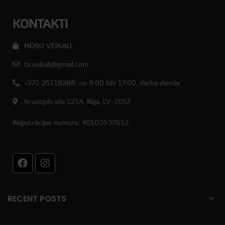
KONTAKTI
MŪSU VEIKALI
ts.veikali@gmail.com
+371 25118288, no 9:00 līdz 17:00, darba dienās
Krustpils iela 121A, Rīga, LV-1057
Reģistrācijas numurs: 40103537612
RECENT POSTS