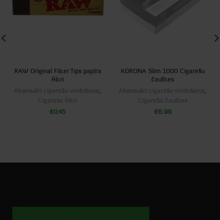
RAW Original Filter Tips papīra
KORONA Slim 1000 Cigarešu
filtri
čaulītes
Aksesuāri cigarešu veidošanai
,
Aksesuāri cigarešu veidošanai
,
Cigarešu filtri
Cigarešu čaulītes
€
0.45
€
6.99