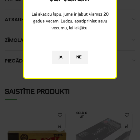
Lai skatītu lapu, jums ir jābūt vismaz 20
ATSAUKSMES (0)
gadus vecam. Lūdzu, apstipriniet savu
vecumu, lai iekļūtu.
ZĪMOLA APRAKSTS
PIEGĀDE
SAISTĪTIE PRODUKTI
SOLD O
UT