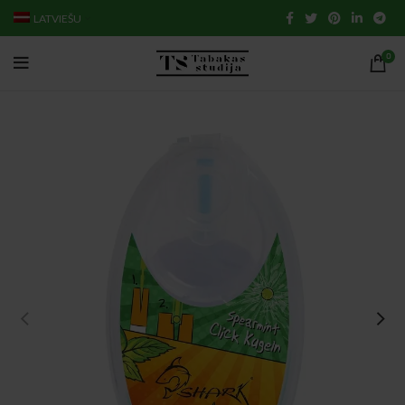
LATVIEŠU
0