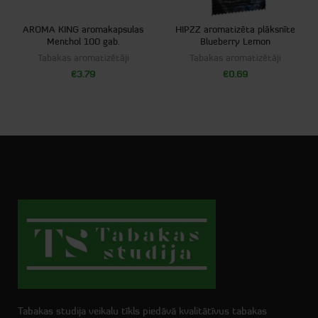
AROMA KING aromakapsulas
HIPZZ aromatizēta plāksnīte
Menthol 100 gab.
Blueberry Lemon
Tabakas aromatizētāji
Tabakas aromatizētāji
€
3.79
€
0.69
Tabakas studija veikalu tīkls piedāvā kvalitātīvus tabakas