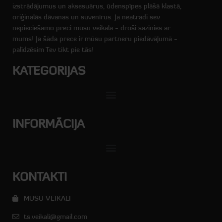
izstrādājumus un aksesuārus, ūdenspīpes plāšā klastā,
oriģinalās dāvanas un suvenīrus. Ja neatradi sev
nepieciešamo preci mūsu veikalā - droši sazinies ar
mums! Ja šāda prece ir mūsu partneru piedāvājumā -
palīdzēsim Tev tikt pie tās!
KATEGORIJAS
INFORMĀCIJA
KONTAKTI
MŪSU VEIKALI
ts.veikali@gmail.com