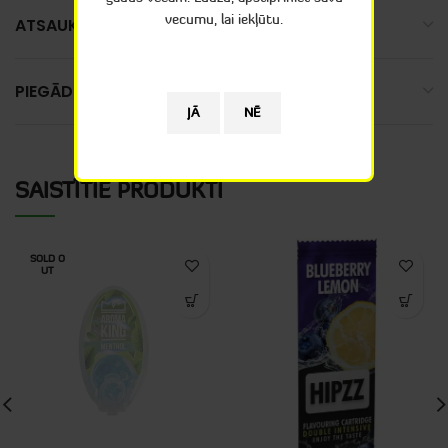
vecumu, lai iekļūtu.
ATSAUKSMES (0)
PIEGĀDE
SAISTĪTIE PRODUKTI
SOLD O
UT