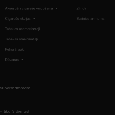
Aksesuāri cigarešu veidošanai
Zīmoli
Cigarešu etvijas
Sazinies ar mums
Tabakas aromatizētāji
Tabakas smalcinātāji
Pelnu trauki
Dāvanas
ām Supermammam
 tikai 3 dienas!