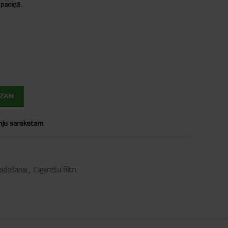
 paciņā.
OZAM
mju sarakstam
eidošanai
,
Cigarešu filtri