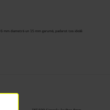
i ir 6 mm diametrā un 15 mm garumā, padarot tos ideāli