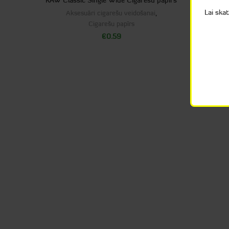
RAW Classic Single Wide Cigarešu papīrs
RING C
Lai ska
Aksesuāri cigarešu veidošanai
,
Ak
Cigarešu papīrs
€
0.59