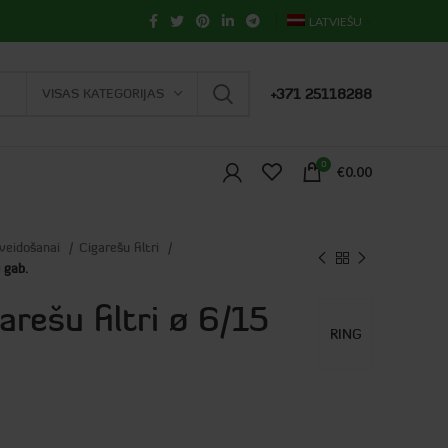
LATVIEŠU
VISAS KATEGORIJAS
+371 25118288
0
€
0.00
 veidošanai
Cigarešu filtri
 gab.
arešu filtri ø 6/15
RING