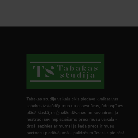
Tabakas studija veikalu tīkls piedāvā kvalitātīvus
tabakas izstrādājumus un aksesuārus, ūdenspīpes
plāšā klastā, oriģinalās dāvanas un suvenīrus. Ja
neatradi sev nepieciešamo preci mūsu veikalā -
droši sazinies ar mums! Ja šāda prece ir mūsu
partneru piedāvājumā - palīdzēsim Tev tikt pie tās!