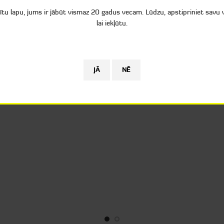
ARBON 100 Cigarešu čaulītes
Cigarešu papīrs OCB X-pert 
8mm
tītu lapu, jums ir jābūt vismaz 20 gadus vecam. Lūdzu, apstipriniet savu
Aksesuāri cigarešu veidoša
sesuāri cigarešu veidošanai
,
lai iekļūtu.
Cigarešu papīrs
Cigarešu čaulītes
€
0.39
€
1.09