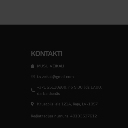
KONTAKTI
MŪSU VEIKALI
ts.veikali@gmail.com
+371 25118288, no 9:00 līdz 17:00,
darba dienās
Krustpils iela 121A, Rīga, LV-1057
Reģistrācijas numurs: 40103537612