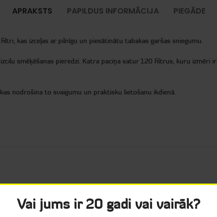
APRAKSTS
PAPILDUS INFORMĀCIJA
PIEGĀDE
filtri, kas izceļas ar pilnīgu un piesātinātu tabakas garšas sniegumu.
a izcilu smēķēšanas pieredzi. Katra paciņa satur 120 filtrus, kuru izmēr
, kas nodrošina to svaigumu un praktisku lietošanu ikdienā.
Vai jums ir 20 gadi vai vairāk?