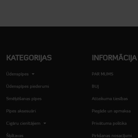
KATEGORIJAS
INFORMĀCIJA
Ūdenspīpes
PAR MUMS
Ūdenspīpes piederumi
BUJ
Smēķēšanas pīpes
Atteikuma tiesības
Pīpes aksesuāri
Piegāde un apmaksa
Cigāru cienītājiem
Privātuma politika
Šķiltavas
Pirkšanas nosacījumi