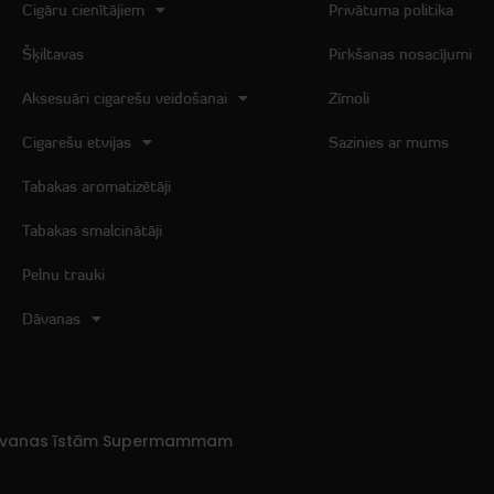
Cigāru cienītājiem
Privātuma politika
Šķiltavas
Pirkšanas nosacījumi
Aksesuāri cigarešu veidošanai
Zīmoli
Cigarešu etvijas
Sazinies ar mums
Tabakas aromatizētāji
Tabakas smalcinātāji
Pelnu trauki
Dāvanas
Dāvanas īstām Supermammam