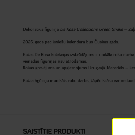
Dekoratīvā figūriņa
De Rosa Collections Green Snake
– Zaļ
2025. gads pēc ķīniešu kalendāra būs Čūskas gads.
Katrs De Rosa kolekcijas izstrādājums ir unikāla roku darba 
-11%
vienādas figūriņas nav atrodamas.
Rokas gravējums un apgleznojums Urugvajā. Materiāls – kera
Katra figūriņa ir unikāls roku darbs, tāpēc krāsa var nedaudz
SAISTĪTIE PRODUKTI