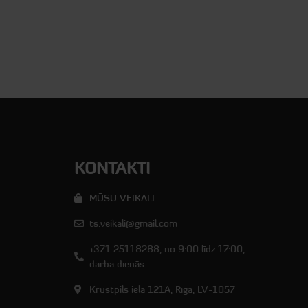
KONTAKTI
MŪSU VEIKALI
ts.veikali@gmail.com
+371 25118288, no 9:00 līdz 17:00,
darba dienās
Krustpils iela 121A, Rīga, LV-1057