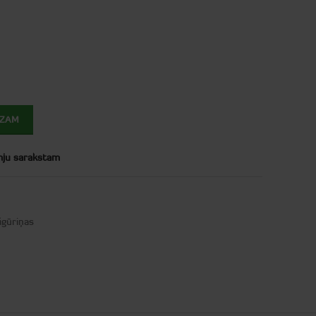
OZAM
mju sarakstam
igūriņas