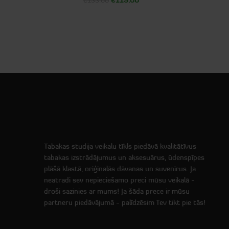
€
133.00
Tabakas studija veikalu tīkls piedāvā kvalitātīvus
tabakas izstrādājumus un aksesuārus, ūdenspīpes
plāšā klastā, oriģinalās dāvanas un suvenīrus. Ja
neatradi sev nepieciešamo preci mūsu veikalā -
droši sazinies ar mums! Ja šāda prece ir mūsu
partneru piedāvājumā - palīdzēsim Tev tikt pie tās!