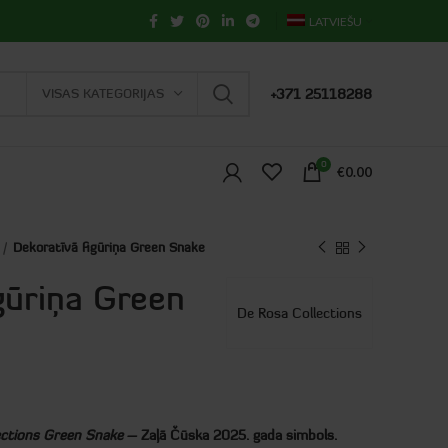
LATVIEŠU
VISAS KATEGORIJAS
+371 25118288
0
€
0.00
Dekoratīvā figūriņa Green Snake
gūriņa Green
De Rosa Collections
ections Green Snake
– Zaļā Čūska 2025. gada simbols.