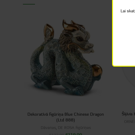
Lai ska
SOLD
OUT
Šķīvis
Dekoratīvā figūriņa Blue Chinese Dragon
(Ltd 888)
ORNER
Dāvanas
,
DE ROSA figūriņas
€
119.00