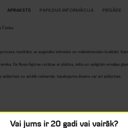
APRAKSTS
PAPILDUS INFORMĀCIJA
PIEGĀDE
ā Čūska.
procesa rezultāts, ar augstāko tehnisko un māksliniecisko kvalitāti. Katr
mika. De Rosa figūras rotātas ar platīna, zelta un spilgtām emaljas gla
 atšķirties no attēlā redzamās. Iepakojuma dizains var arī atšķirties.
Vai jums ir 20 gadi vai vairāk?