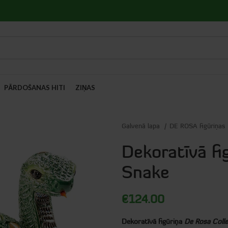
PĀRDOŠANAS HITI
ZIŅAS
Galvenā lapa
DE ROSA figūriņas
Dekoratīvā fi
Snake
€
124.00
Dekoratīvā figūriņa
De Rosa Coll