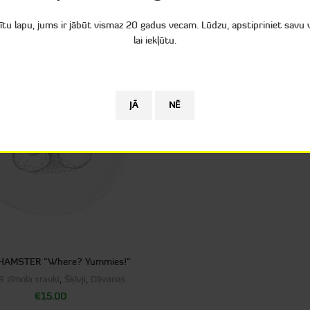
tītu lapu, jums ir jābūt vismaz 20 gadus vecam. Lūdzu, apstipriniet savu
lai iekļūtu.
Dekoratīvā figūriņa Baby East
Dāvanas
,
DE ROSA figūriņ
Karstie piedāvājumi
€
69.00
 HAMSTER “Where? Yummies!”
 zīmola trauki
,
Šķīvji
,
Dāvanas
€
15.00