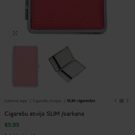
Click to enlarge
Galvenā lapa
Cigarešu etvijas
SLIM cigaretēm
Cigarešu etvija SLIM /sarkana
€
5.95