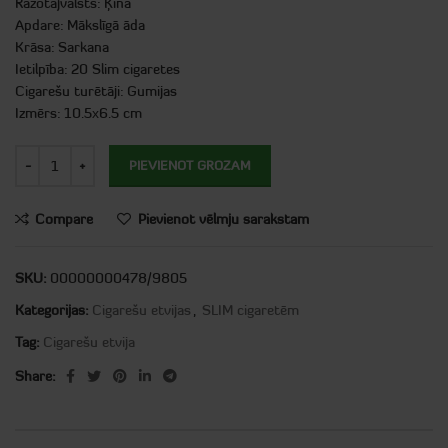
Ražotājvalsts: Ķīna
Apdare: Mākslīgā āda
Krāsa: Sarkana
Ietilpība: 20 Slim cigaretes
Cigarešu turētāji: Gumijas
Izmērs: 10.5х6.5 cm
PIEVIENOT GROZAM
Compare
Pievienot vēlmju sarakstam
SKU:
00000000478/9805
Kategorijas:
Cigarešu etvijas
,
SLIM cigaretēm
Tag:
Cigarešu etvija
Share: