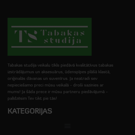
Tabakas studija veikalu tīkls piedāvā kvalitātīvus tabakas
izstrādājumus un aksesuārus, ūdenspīpes plāšā klastā,
oriģinalās dāvanas un suvenīrus. Ja neatradi sev
nepieciešamo preci mūsu veikalā - droši sazinies ar
mums! Ja šāda prece ir mūsu partneru piedāvājumā -
palīdzēsim Tev tikt pie tās!
KATEGORIJAS