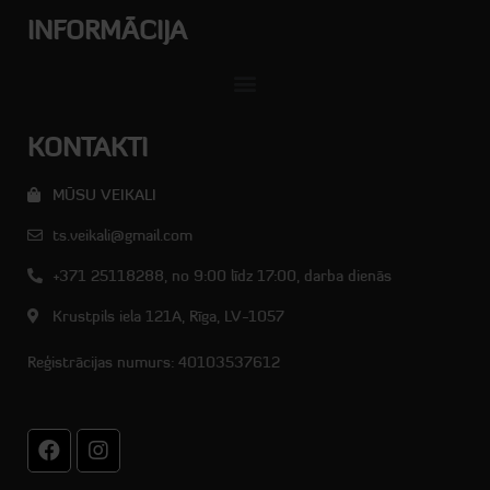
INFORMĀCIJA
KONTAKTI
MŪSU VEIKALI
ts.veikali@gmail.com
+371 25118288, no 9:00 līdz 17:00, darba dienās
Krustpils iela 121A, Rīga, LV-1057
Reģistrācijas numurs: 40103537612