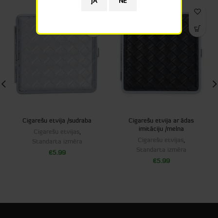
Cigarešu etvija /sudraba
Cigarešu etvija ar ādas
imitāciju /melna
Cigarešu etvijas
,
Cigarešu etvijas
,
Standarta izmēra
Standarta izmēra
€
5.99
€
5.99