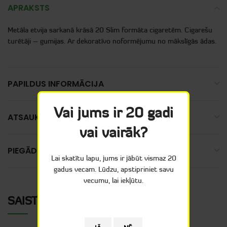
APRAKSTS
Metāla etvija sarkanā krāsā 20 Slim formāta cigaretēm. Cigarešu
turētāji – gumijas. Ar dekoratīvo noformējumu no mākslīgās ādas.
PAPILDUS INFORMĀCIJA
Vai jums ir 20 gadi
ATSAUKSMES (0)
vai vairāk?
PIEGĀDE
Lai skatītu lapu, jums ir jābūt vismaz 20
gadus vecam. Lūdzu, apstipriniet savu
vecumu, lai iekļūtu.
SAISTĪTIE PRODUKTI