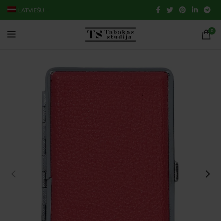
LATVIEŠU
0