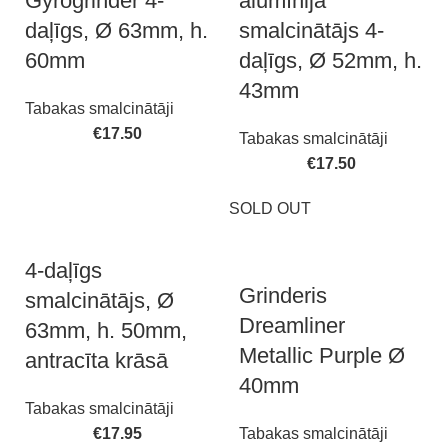
Gyrogrinder 4-
alumīnija
daļīgs, Ø 63mm, h.
smalcinātājs 4-
60mm
daļīgs, Ø 52mm, h.
43mm
Tabakas smalcinātāji
€
17.50
Tabakas smalcinātāji
€
17.50
SOLD OUT
4-daļīgs
Grinderis
smalcinātājs, Ø
Dreamliner
63mm, h. 50mm,
Metallic Purple Ø
antracīta krāsā
40mm
Tabakas smalcinātāji
€
17.95
Tabakas smalcinātāji