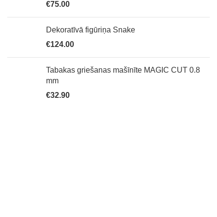
€
75.00
Dekoratīvā figūriņa Snake
€
124.00
Tabakas griešanas mašīnīte MAGIC CUT 0.8
mm
€
32.90
Tabakas studija veikalu tīkls piedāvā kvalitātīvus
tabakas izstrādājumus un aksesuārus, ūdenspīpes
plāšā klastā, oriģinalās dāvanas un suvenīrus. Ja