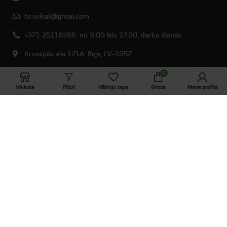
ts.veikali@gmail.com
+371 25118288, no 9:00 līdz 17:00, darba dienās
Krustpils iela 121A, Rīga, LV-1057
0
Reģistrācijas numurs: 40103537612
Veikals
Filtri
Vēlmju lapa
Grozs
Mans profils
RECENT POSTS
WOODMART
2024 CREATED BY
XTEMOS STUDIO
. PREMIUM E-COMMERCE
SOLUTIONS.