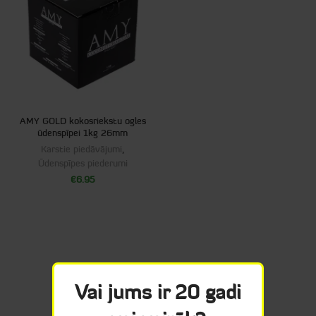
AMY GOLD kokosriekstu ogles
ūdenspīpei 1kg 26mm
Karstie piedāvājumi
,
Ūdenspīpes piederumi
€
6.95
Vai jums ir 20 gadi