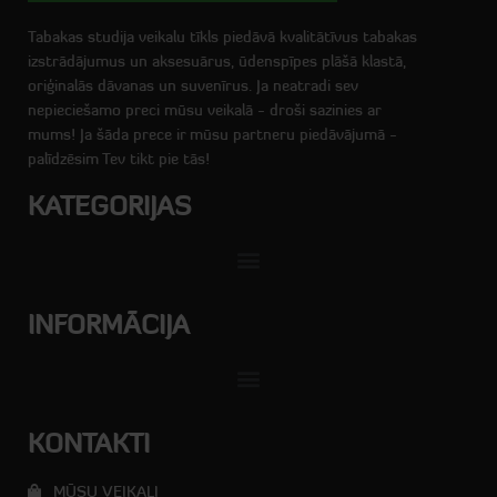
Tabakas studija veikalu tīkls piedāvā kvalitātīvus tabakas
izstrādājumus un aksesuārus, ūdenspīpes plāšā klastā,
oriģinalās dāvanas un suvenīrus. Ja neatradi sev
nepieciešamo preci mūsu veikalā - droši sazinies ar
mums! Ja šāda prece ir mūsu partneru piedāvājumā -
palīdzēsim Tev tikt pie tās!
KATEGORIJAS
INFORMĀCIJA
KONTAKTI
MŪSU VEIKALI