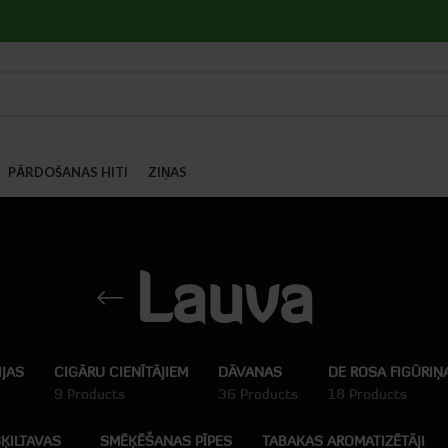
PĀRDOŠANAS HITI
ZIŅAS
Lauva
IJAS
CIGĀRU CIENĪTĀJIEM
DĀVANAS
DE ROSA FIGŪRIŅ
9 Products
36 Products
18 Products
ĶILTAVAS
SMĒĶĒŠANAS PĪPES
TABAKAS AROMATIZĒTĀJI