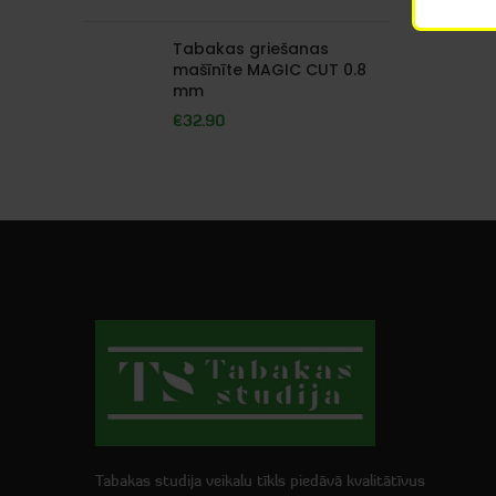
Tabakas griešanas
mašīnīte MAGIC CUT 0.8
mm
€
32.90
Tabakas studija veikalu tīkls piedāvā kvalitātīvus