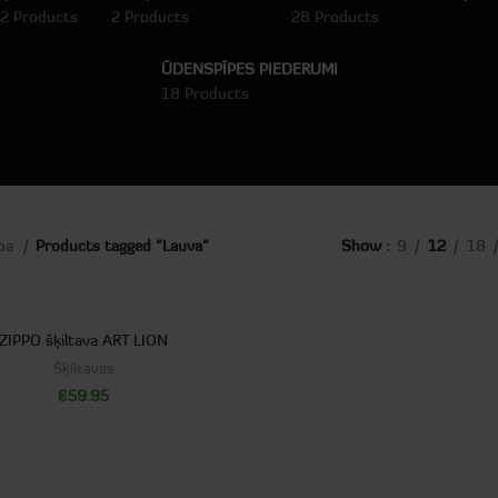
2 Products
2 Products
28 Products
ŪDENSPĪPES PIEDERUMI
18 Products
apa
Products tagged “Lauva”
Show
9
12
18
ZIPPO šķiltava ART LION
Šķiltavas
€
59.95