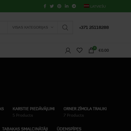
LATVIEŠU
VISAS KATEGORIJAS
+371 25118288
0
€
0.00
AS
KARSTIE PIEDĀVĀJUMI
ORNER ZĪMOLA TRAUKI
5 Products
7 Products
TABAKAS SMALCINĀTĀJI
ŪDENSPĪPES