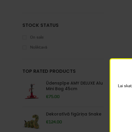
STOCK STATUS
On sale
Noliktavā
TOP RATED PRODUCTS
Ūdenspīpe AMY DELUXE Alu
Lai ska
Mini Bag 45cm
€
75.00
Dekoratīvā figūriņa Snake
€
124.00