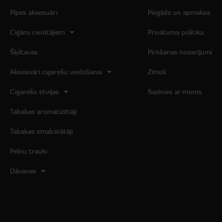
Pīpes aksesuāri
Piegāde un apmaksa
Cigāru cienītājiem
Privātuma politika
Šķiltavas
Pirkšanas nosacījumi
Aksesuāri cigarešu veidošanai
Zīmoli
Cigarešu etvijas
Sazinies ar mums
Tabakas aromatizētāji
Tabakas smalcinātāji
Pelnu trauki
Dāvanas