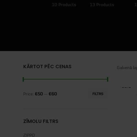
10 Products
13 Products
1
KĀRTOT PĒC CENAS
Galvenā l
SOLD
OUT
Price:
€50
—
€60
FILTRS
ZĪMOLU FILTRS
ZIPPO