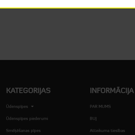
KATEGORIJAS
INFORMĀCIJA
Ūdenspīpes
PAR MUMS
Ūdenspīpes piederumi
BUJ
Smēķēšanas pīpes
Atteikuma tiesības