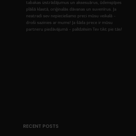
tabakas izstrādājumus un aksesuārus, ūdenspīpes
plāšā klastā, oriģinalās dāvanas un suvenīrus. Ja
neatradi sev nepieciešamo preci mūsu veikalā -
droši sazinies ar mums! Ja šāda prece ir mūsu
partneru piedāvājumā - palīdzēsim Tev tikt pie tās!
RECENT POSTS