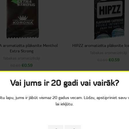
aromatizēta plāksnīte Menthol
HIPZZ aromatizēta plāksnīte I
Extra Strong
Tabakas aromatizētāji
Tabakas aromatizētāji
€
0.59
€
0.69
€
0.59
€
0.69
Vai jums ir 20 gadi vai vairāk?
tītu lapu, jums ir jābūt vismaz 20 gadus vecam. Lūdzu, apstipriniet savu
lai iekļūtu.