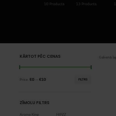
10 Products
13 Products
1
KĀRTOT PĒC CENAS
Galvenā l
Price:
€0
—
€10
FILTRS
ZĪMOLU FILTRS
Aroma King
HIPZZ