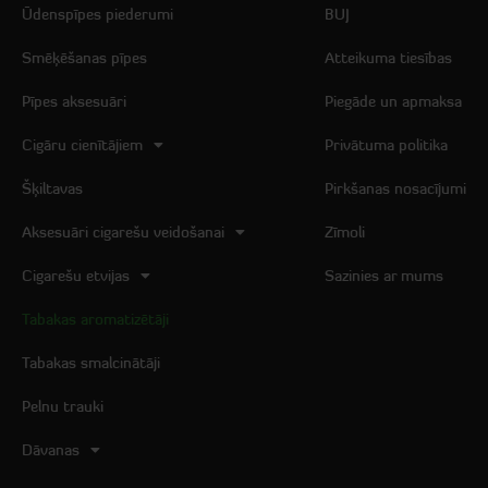
Ūdenspīpes piederumi
BUJ
Smēķēšanas pīpes
Atteikuma tiesības
Pīpes aksesuāri
Piegāde un apmaksa
Cigāru cienītājiem
Privātuma politika
Šķiltavas
Pirkšanas nosacījumi
Aksesuāri cigarešu veidošanai
Zīmoli
Cigarešu etvijas
Sazinies ar mums
Tabakas aromatizētāji
Tabakas smalcinātāji
Pelnu trauki
Dāvanas