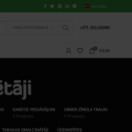
LATVIEŠU
VISAS KATEGORIJAS
+371 25118288
0
€
0.00
tāji
AS
KARSTIE PIEDĀVĀJUMI
ORNER ZĪMOLA TRAUKI
5 Products
7 Products
TABAKAS SMALCINĀTĀJI
ŪDENSPĪPES