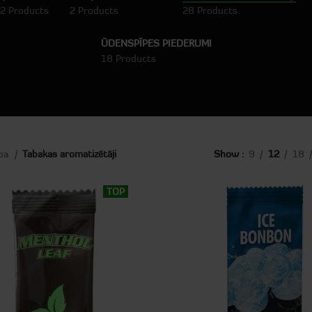
2 Products
2 Products
28 Products
ŪDENSPĪPES PIEDERUMI
18 Products
apa
Tabakas aromatizētāji
Show
9
12
18
TOP