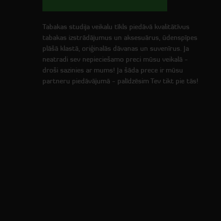
Tabakas studija veikalu tīkls piedāvā kvalitātīvus
tabakas izstrādājumus un aksesuārus, ūdenspīpes
plāšā klastā, oriģinalās dāvanas un suvenīrus. Ja
neatradi sev nepieciešamo preci mūsu veikalā -
droši sazinies ar mums! Ja šāda prece ir mūsu
partneru piedāvājumā - palīdzēsim Tev tikt pie tās!