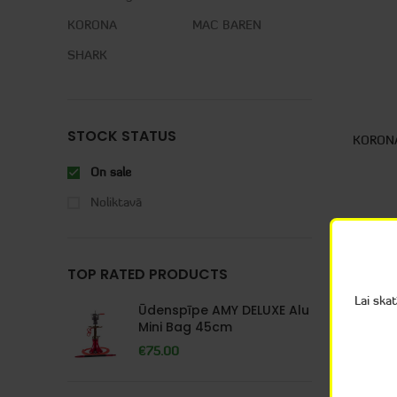
KORONA
MAC BAREN
SHARK
STOCK STATUS
KORONA 
On sale
Noliktavā
TOP RATED PRODUCTS
Lai ska
Ūdenspīpe AMY DELUXE Alu
Mini Bag 45cm
€
75.00