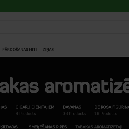
PĀRDOŠANAS HITI
ZIŅAS
akas aromatizē
IJAS
CIGĀRU CIENĪTĀJIEM
DĀVANAS
DE ROSA FIGŪRIŅ
9 Products
36 Products
18 Products
-14%
ĶILTAVAS
SMĒĶĒŠANAS PĪPES
TABAKAS AROMATIZĒTĀJI