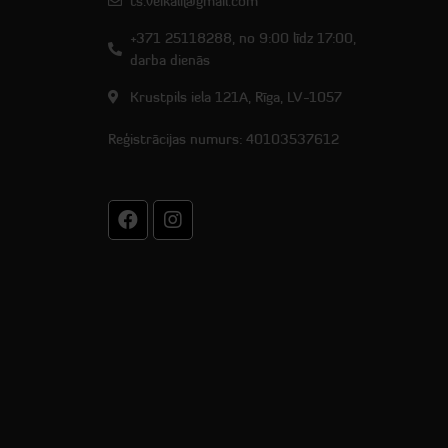
ts.veikali@gmail.com
+371 25118288, no 9:00 līdz 17:00,
darba dienās
Krustpils iela 121A, Rīga, LV-1057
Reģistrācijas numurs: 40103537612