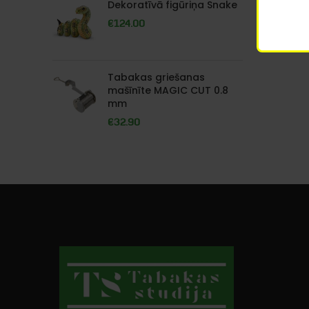
Dekoratīvā figūriņa Snake
€
124.00
Tabakas griešanas
mašīnīte MAGIC CUT 0.8
mm
€
32.90