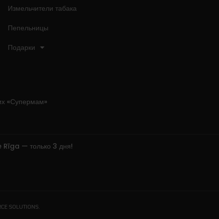
Измельчители табака
Пепельницы
Подарки
их «Супермам»
 Rīga — только 3 дня!
RCE SOLUTIONS.