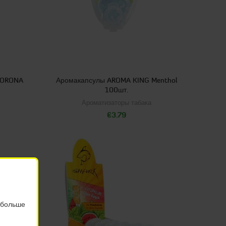
KORONA
Аромакапсулы AROMA KING Menthol
100шт.
Ароматизаторы табака
€
3.79
 больше