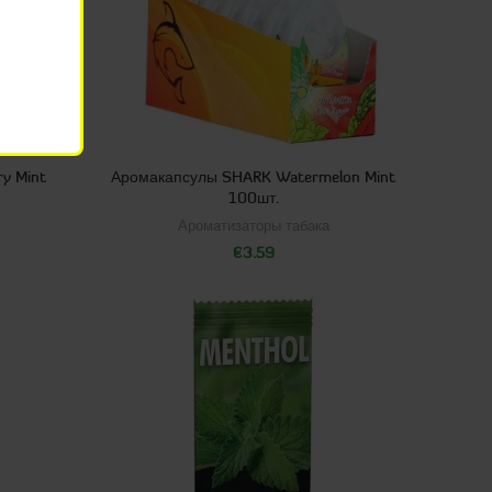
y Mint
Аромакапсулы SHARK Watermelon Mint
100шт.
Ароматизаторы табака
€
3.59