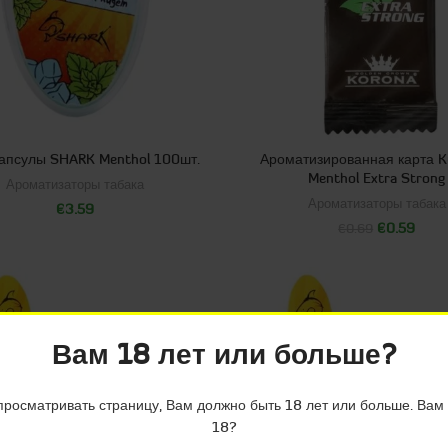
апсулы SHARK Menthol 100шт.
Ароматизированная карта 
Menthol Extra Strong
Ароматизаторы табака
Ароматизаторы табака
€
3.59
€
0.59
€
0.69
Вам 18 лет или больше?
просматривать страницу, Вам должно быть 18 лет или больше. Вам
18?