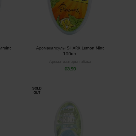
rmint
Аромакапсулы SHARK Lemon Mint
100шт.
Ароматизаторы табака
€
3.59
SOLD
OUT