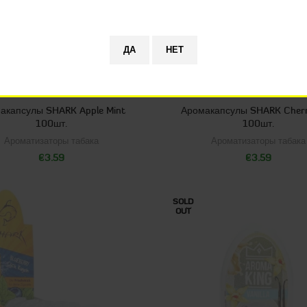
акапсулы SHARK Apple Mint
Аромакапсулы SHARK Cherr
100шт.
100шт.
Ароматизаторы табака
Ароматизаторы табака
€
3.59
€
3.59
SOLD
OUT