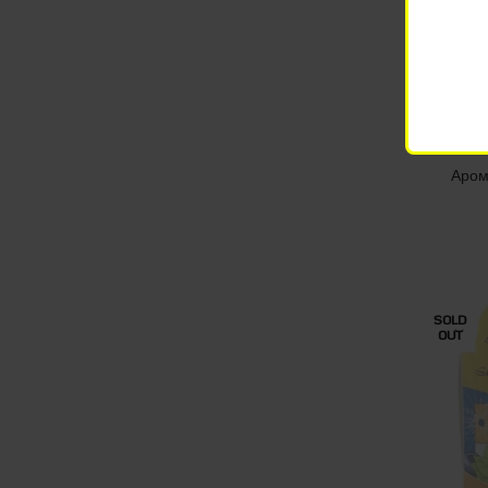
Аром
SOLD
OUT