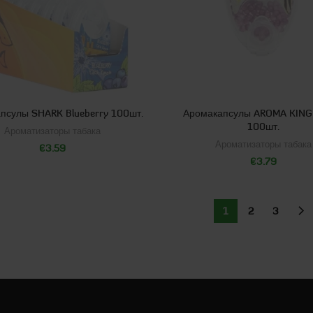
псулы SHARK Blueberry 100шт.
Аромакапсулы AROMA KING V
100шт.
Ароматизаторы табака
Ароматизаторы табака
€
3.59
€
3.79
1
2
3