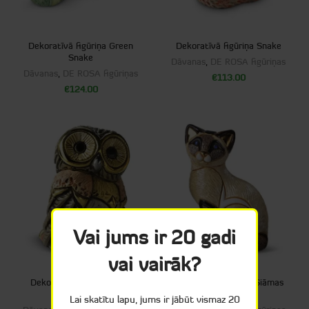
Dekoratīvā figūriņa Green
Dekoratīvā figūriņa Snake
Snake
Dāvanas
,
DE ROSA figūriņas
Dāvanas
,
DE ROSA figūriņas
€
113.00
€
124.00
Vai jums ir 20 gadi
vai vairāk?
Dekoratīvā figūriņa Baby
Dekoratīvā figūriņa Siāmas
Eastern Owl
Kaķis
Lai skatītu lapu, jums ir jābūt vismaz 20